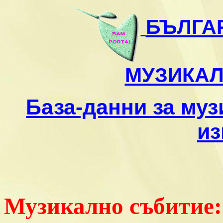
БЪЛГА
МУЗИКА
База-данни за му
из
Музикално събитие: