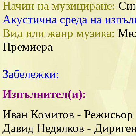
Начин на музициране:
Син
Акустична среда на изпъл
Вид или жанр музика:
Мю
Премиера
Забележки:
Изпълнител(и):
Иван Комитов - Режисьор
Давид Недялков - Дириге