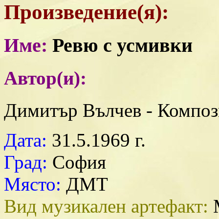
Произведение(я):
Име:
Ревю с усмивки
Автор(и):
Димитър Вълчев - Композ
Дата:
31.5.1969 г.
Град:
София
Място:
ДМТ
Вид музикален артефакт:
М