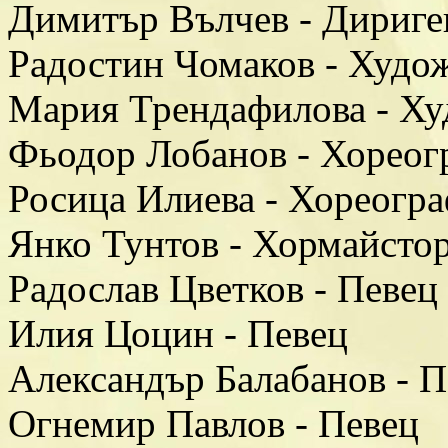
Димитър Вълчев - Дириге
Радостин Чомаков - Худо
Мария Трендафилова - Х
Фьодор Лобанов - Хореог
Росица Илиева - Хореогр
Янко Тунтов - Хормайсто
Радослав Цветков - Певец
Илия Цоцин - Певец
Александър Балабанов - П
Огнемир Павлов - Певец