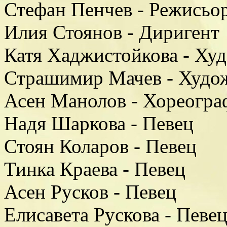
Стефан Пенчев - Режисьо
Илия Стоянов - Диригент
Катя Хаджистойкова - Ху
Страшимир Мачев - Худо
Асен Манолов - Хореогра
Надя Шаркова - Певец
Стоян Коларов - Певец
Тинка Краева - Певец
Асен Русков - Певец
Елисавета Рускова - Певе