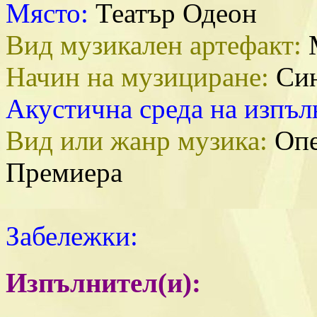
Място:
Театър Одеон
Вид музикален артефакт:
М
Начин на музициране:
Син
Акустична среда на изпъл
Вид или жанр музика:
Опе
Премиера
Забележки:
Изпълнител(и):