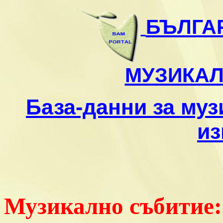
БЪЛГА
МУЗИКА
База-данни за му
из
Музикално събитие: