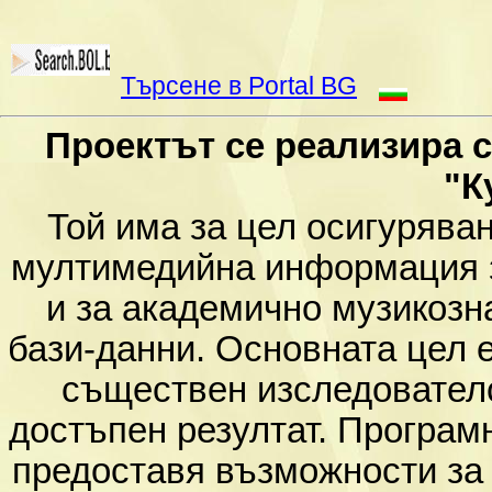
Търсене в Portal BG
Проектът се реализира 
"К
Той има за цел осигурява
мултимедийна информация з
и за академично музикозн
бази-данни. Основната цел е
съществен изследователс
достъпен резултат. Програм
предоставя възможности за 