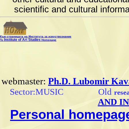
scientific and cultural infor
Към страницата на Института за изкуствознание
Institute of Art Studies
To
Homepage
webmaster:
Ph.D. Lubomir Kav
Sector:MUSIC Old
rese
AND I
Personal homepag