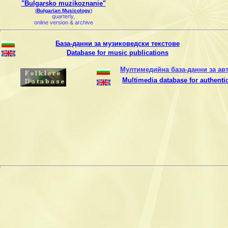
"Bulgarsko muzikoznanie"
(
Bulgarian Musicology
)
quarterly,
online version & archive
База-данни за музиковедски текстове
Database for music publications
Мултимедийна база-данни за ав
Multimedia database for authentic