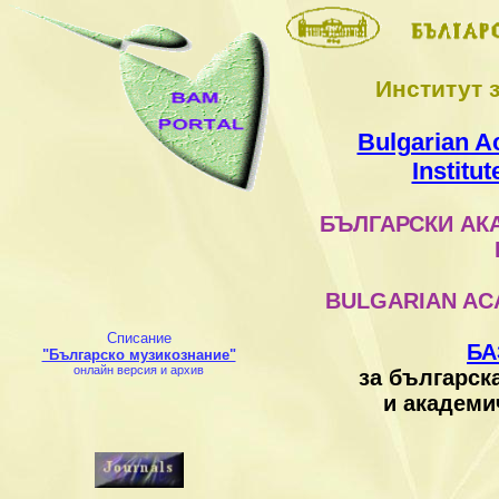
Институт 
Bulgarian A
Institut
БЪЛГАРСКИ АК
BULGARIAN AC
Списание
БА
"Българско музикознание"
онлайн версия и архив
за българск
и академи