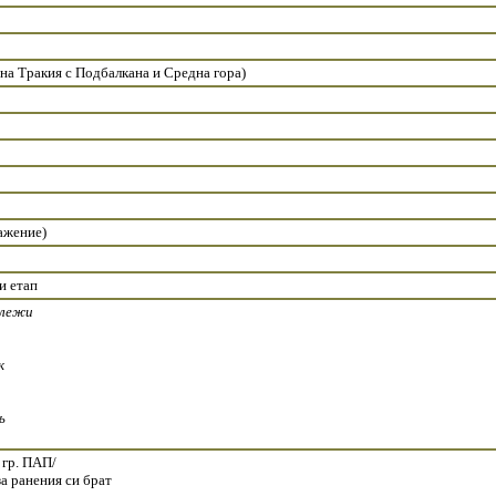
а Тракия с Подбалкана и Средна гора)
ажение)
и етап
 лежи
к
ъ
 гр. ПАП/
за ранения си брат