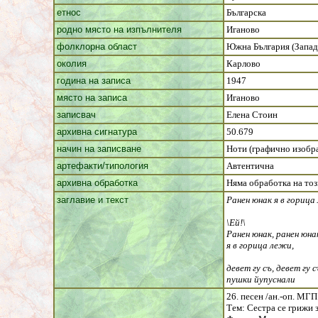
етнос
Българска
родно място на изпълнителя
Иганово
фолклорна област
Южна България (Западн
околия
Карлово
година на записа
1947
място на записа
Иганово
записвач
Елена Стоин
архивна сигнатура
50.679
начин на записване
Ноти (графично изобр
артефакти/типология
Автентична
архивна обработка
Няма обработка на тоз
заглавие и текст
Ранен юнак я в горица
\Ей!\
Ранен юнак, ранен юна
я в горица лежи,
девет гу съ, девет гу с
пушки йупуснали
26. песен /ан.-оп. МГП
Тем: Сестра се грижи 