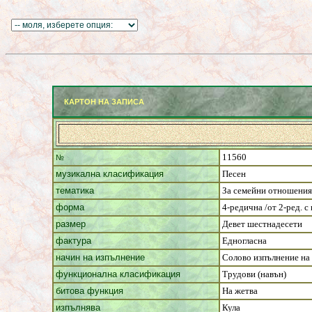
КАРТОН НА ЗАПИСА
11560
№
музикална класификация
Песен
тематика
За семейни отношения
форма
4-редична /от 2-ред. с 
размер
Девет шестнадесети
фактура
Едногласна
начин на изпълнение
Солово изпълнение на
функционална класификация
Трудови (навън)
битова функция
На жетва
изпълнява
Кула