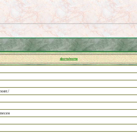
фото/ноти
повт./
 песен